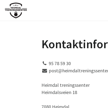
Kontaktinfo
95 78 59 30
post@heimdaltreningssenter
Heimdal treningssenter
Heimdalsveien 18
7080 Heimdal