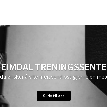
EIMDAL TRENINGSSENT
du ønsker å vite mer, send oss gjerne en mel
Skriv til oss