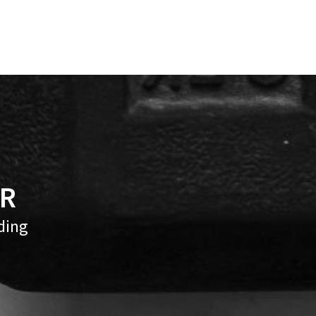
ER
ding