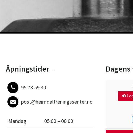
Åpningstider
Dagens 
95 78 59 30
post@heimdaltreningssenter.no
Mandag
05:00 – 00:00