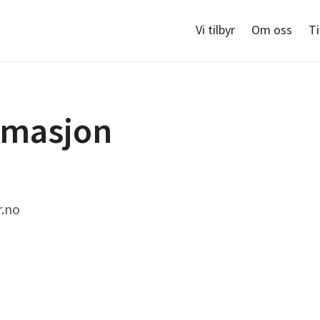
Vi tilbyr
Om oss
T
rmasjon
.no