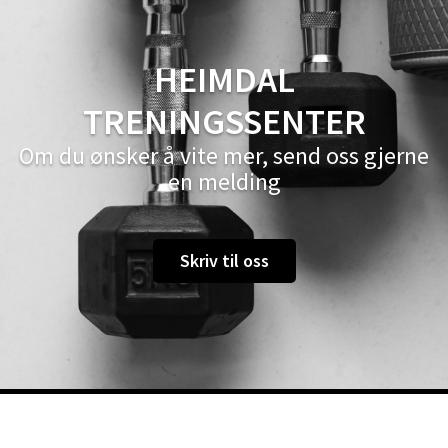
HEIMDAL
TRENINGSSENTER
Om du ønsker å vite mer, send oss gjerne
en melding
Skriv til oss