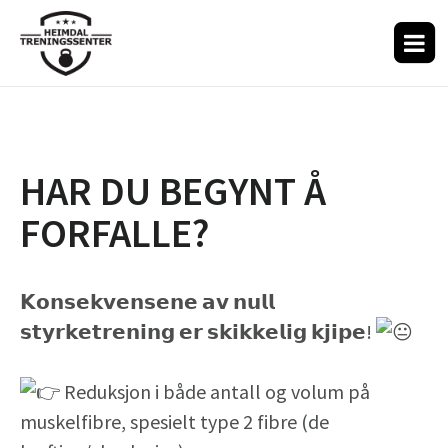
HAR DU BEGYNT Å
FORFALLE?
𝗞𝗼𝗻𝘀𝗲𝗸𝘃𝗲𝗻𝘀𝗲𝗻𝗲 𝗮𝘃 𝗻𝘂𝗹𝗹
𝘀𝘁𝘆𝗿𝗸𝗲𝘁𝗿𝗲𝗻𝗶𝗻𝗴 𝗲𝗿 𝘀𝗸𝗶𝗸𝗸𝗲𝗹𝗶𝗴 𝗸𝗷𝗶𝗽𝗲!
Reduksjon i både antall og volum på
muskelfibre, spesielt type 2 fibre (de