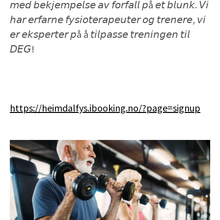
𝘮𝘦𝘥 𝘣𝘦𝘬𝘫𝘦𝘮𝘱𝘦𝘭𝘴𝘦 𝘢𝘷 𝘧𝘰𝘳𝘧𝘢𝘭𝘭 𝘱å 𝘦𝘵 𝘣𝘭𝘶𝘯𝘬. 𝘝𝘪
𝘩𝘢𝘳 𝘦𝘳𝘧𝘢𝘳𝘯𝘦 𝘧𝘺𝘴𝘪𝘰𝘵𝘦𝘳𝘢𝘱𝘦𝘶𝘵𝘦𝘳 𝘰𝘨 𝘵𝘳𝘦𝘯𝘦𝘳𝘦, 𝘷𝘪
𝘦𝘳 𝘦𝘬𝘴𝘱𝘦𝘳𝘵𝘦𝘳 𝘱å å 𝘵𝘪𝘭𝘱𝘢𝘴𝘴𝘦 𝘵𝘳𝘦𝘯𝘪𝘯𝘨𝘦𝘯 𝘵𝘪𝘭
𝘋𝘌𝘎!⁣
https://heimdalfys.ibooking.no/?page=signup⁣