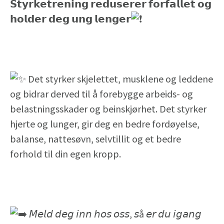
𝗦𝘁𝘆𝗿𝗸𝗲𝘁𝗿𝗲𝗻𝗶𝗻𝗴 𝗿𝗲𝗱𝘂𝘀𝗲𝗿𝗲𝗿 𝗳𝗼𝗿𝗳𝗮𝗹𝗹𝗲𝘁 𝗼𝗴
𝗵𝗼𝗹𝗱𝗲𝗿 𝗱𝗲𝗴 𝘂𝗻𝗴 𝗹𝗲𝗻𝗴𝗲𝗿
Det styrker skjelettet, musklene og leddene
og bidrar derved til å forebygge arbeids- og
belastningsskader og beinskjørhet. Det styrker
hjerte og lunger, gir deg en bedre fordøyelse,
balanse, nattesøvn, selvtillit og et bedre
forhold til din egen kropp.⁣
𝘔𝘦𝘭𝘥 𝘥𝘦𝘨 𝘪𝘯𝘯 𝘩𝘰𝘴 𝘰𝘴𝘴, 𝘴å 𝘦𝘳 𝘥𝘶 𝘪𝘨𝘢𝘯𝘨