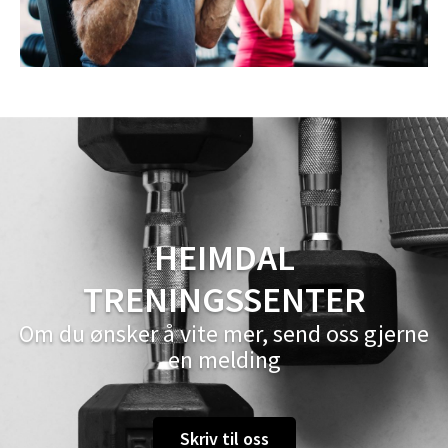
HEIMDAL
TRENINGSSENTER
Om du ønsker å vite mer, send oss gjerne
en melding
Skriv til oss